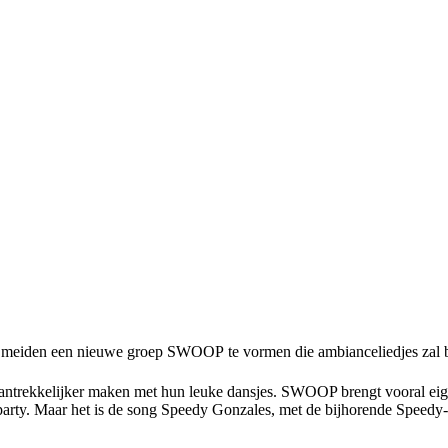
ge meiden een nieuwe groep SWOOP te vormen die ambianceliedjes zal 
at aantrekkelijker maken met hun leuke dansjes. SWOOP brengt vooral e
 2 party. Maar het is de song Speedy Gonzales, met de bijhorende Sp